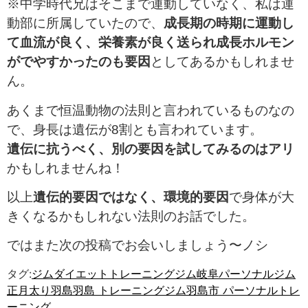
※中学時代兄はそこまで運動していなく、私は運
動部に所属していたので、
成長期の時期に運動し
て血流が良く、栄養素が良く送られ成長ホルモン
がでやすかったのも要因
としてあるかもしれませ
ん。
あくまで恒温動物の法則と言われているものなの
で、身長は遺伝が8割とも言われています。
遺伝に抗うべく、別の要因を試してみるのはアリ
かもしれませんね！
以上
遺伝的要因ではなく、環境的要因
で身体が大
きくなるかもしれない法則のお話でした。
ではまた次の投稿でお会いしましょう〜ノシ
タグ:
ジム
ダイエット
トレーニングジム
岐阜パーソナルジム
正月太り
羽島
羽島 トレーニングジム
羽島市 パーソナルトレ
ーニング