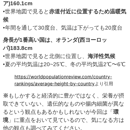
ア)160.1cm
•世界地図で見ると
赤道付近に位置するため温暖気
候
•年間を通して30度台、気温は下がっても20度台
身長が1番高い国は、オランダ(西ヨーロッ
パ)183.8cm
•世界地図で見ると北側に位置し、
海洋性気候
•夏の平均気温は20~25℃、冬の平均気温2℃〜6℃
https://worldpopulationreview.com/country-
rankings/average-height-by-country
より引用
※
もしかすると経済的に豊かではなく、栄養が摂
取できていない、遺伝的なものや腸内細菌が異な
るという観点もあるかもしれないが今回は「
環
境
」に重点をおいて見ているので、気になる方は
他の観点も調べてみてください。